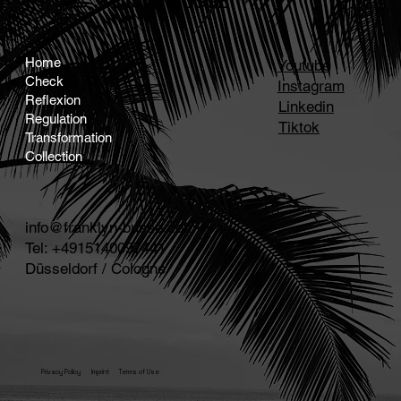
BUSSÉ
Home
Youtube
Check
Instagram
Reflexion
Linkedin
Regulation
Tiktok
Transformation
Collection
info@franklyn-busse.com
Tel: +4915140097441
Düsseldorf / Cologne
Privacy Policy
Imprint
Terms of Use