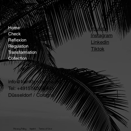
BUSSÉ
Home
Youtube
Check
Instagram
Reflexion
Linkedin
Regulation
Tiktok
Transformation
Collection
info@franklyn-busse.com
Tel: +4915140097441
Düsseldorf / Cologne
Privacy Policy
Imprint
Terms of Use